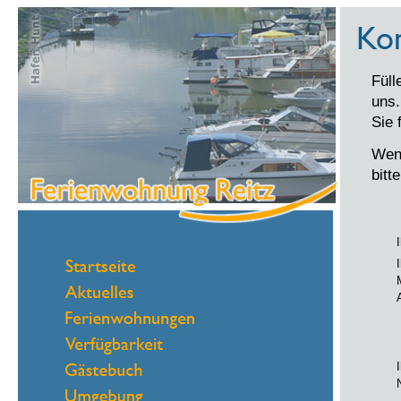
Füll
uns.
Sie 
Wenn
bitt