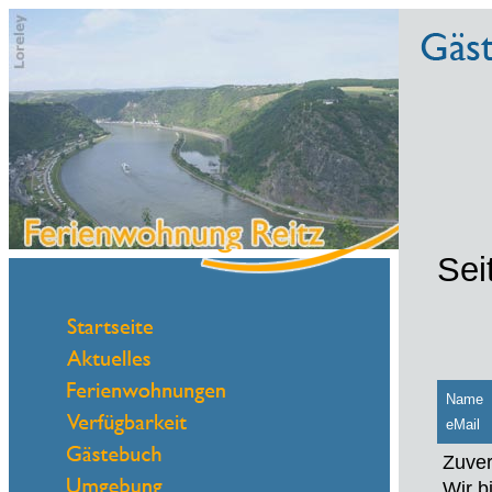
Sei
Name
eMail
Zuver
Wir b