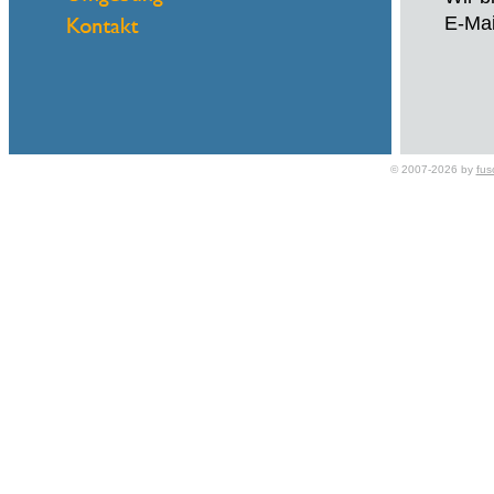
E-Ma
Name
© 2007-2026 by
fus
eMail
Hallo
Benöt
Proje
Wohn
Kredit
Onlin
Wir b
Gülti
Und a