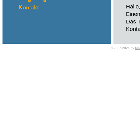
Hallo
Einen
Das T
Konta
© 2007-2026 by
fus
Name
eMail
Kredi
Hallo
Einen
Das T
Konta