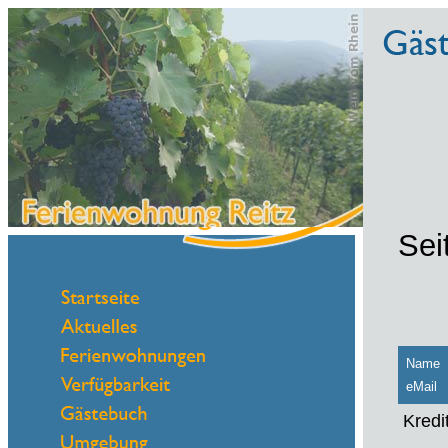
Sei
Name
eMail
Kredi