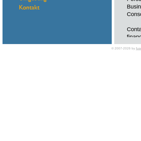
Busin
Conso
Conta
finan
Phone
© 2007-2026 by
fus
Name
eMail
Frau 
Benöt
Benöt
Benöt
Sagen