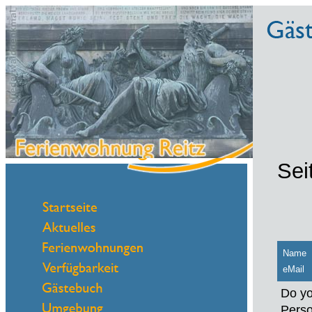
Sei
Name
eMail
Do yo
Perso