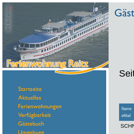
Sei
Name
eMail
SCHNE