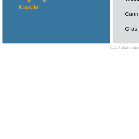
Canna
Gras 
https
© 2007-2026 by
fus
https
https
Weed 
https
https