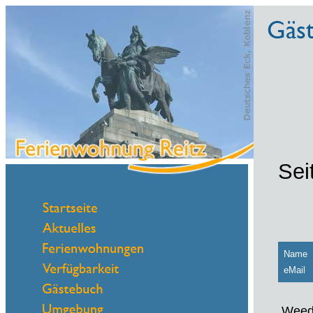
Sei
Name
eMail
Weed 