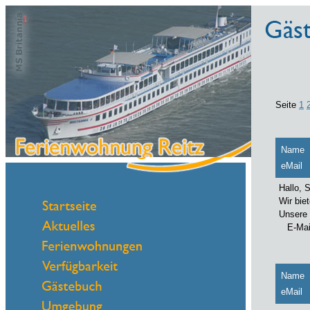
Seite
1
Name
eMail
Hallo, 
Wir bie
Unsere 
E-Mail
Name
eMail