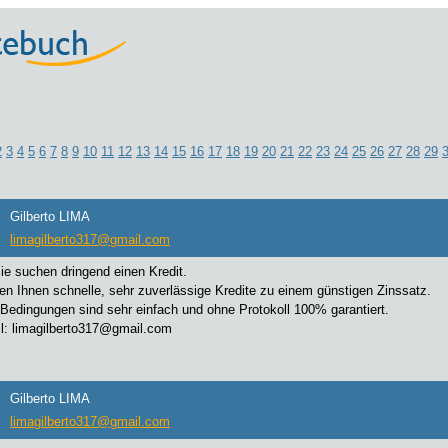
2
3
4
5
6
7
8
9
10
11
12
13
14
15
16
17
18
19
20
21
22
23
24
25
26
27
28
29
Gilberto LIMA
limagilberto317@gmail.com
Sie suchen dringend einen Kredit.
ten Ihnen schnelle, sehr zuverlässige Kredite zu einem günstigen Zinssatz.
Bedingungen sind sehr einfach und ohne Protokoll 100% garantiert.
: limagilberto317@gmail.com
Gilberto LIMA
limagilberto317@gmail.com