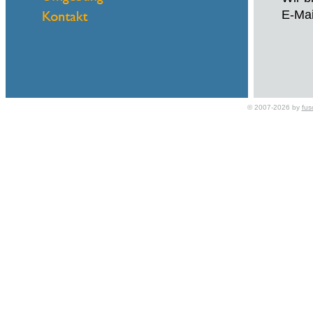
E-Mai
Name
© 2007-2026 by
fus
eMail
Hallo
Mein 
Für I
Hier 
- Fin
- Imm
- Inv
- Aut
- Sch
- Rüc