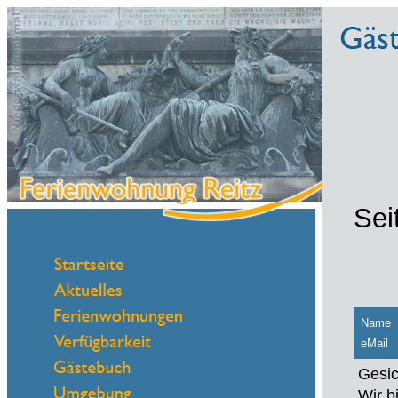
Sei
Name
eMail
Gesic
Wir b