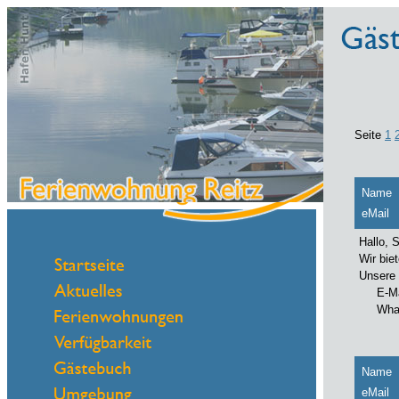
Seite
1
Name
eMail
Hallo, 
Wir bie
Unsere 
E-Mail
WhatsA
Name
eMail