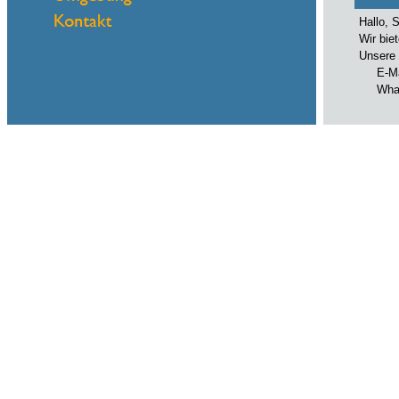
Hallo, 
Wir bie
Unsere 
E-Mail
WhatsA
Name
eMail
Hallo, 
Wir bie
Unsere 
E-Mail
WhatsA
Name
eMail
Hallo, 
Wir bie