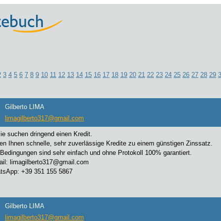
2
3
4
5
6
7
8
9
10
11
12
13
14
15
16
17
18
19
20
21
22
23
24
25
26
27
28
29
Gilberto LIMA
limagilberto317@gmail.com
Sie suchen dringend einen Kredit.
ten Ihnen schnelle, sehr zuverlässige Kredite zu einem günstigen Zinssatz.
Bedingungen sind sehr einfach und ohne Protokoll 100% garantiert.
: limagilberto317@gmail.com
pp: +39 351 155 5867
Gilberto LIMA
limagilberto317@gmail.com