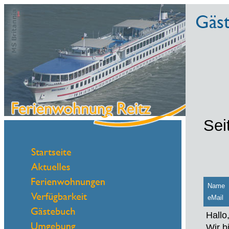
Sei
Name
eMail
Hallo
Wir b