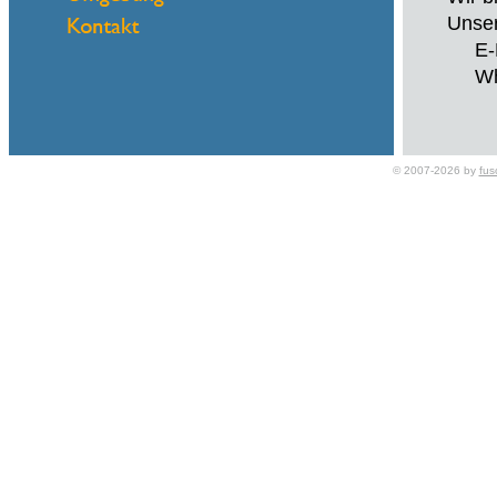
Unser
E-Ma
What
© 2007-2026 by
fus
Name
eMail
Hallo
Wir b
Unser
E-Ma
What