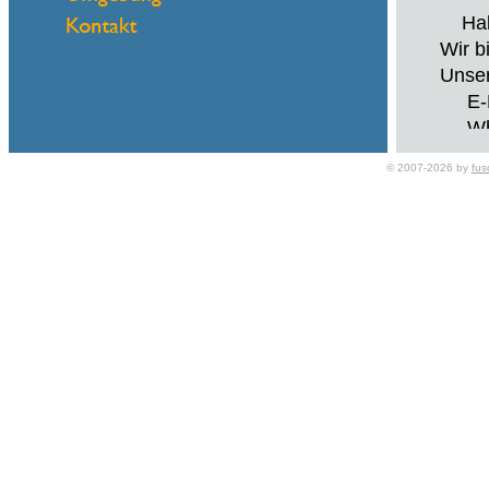
Hallo
Wir b
Unser
E-Ma
What
© 2007-2026 by
fus
Name
eMail
Schne
Hallo
Wir b
Unser
E-Ma
What