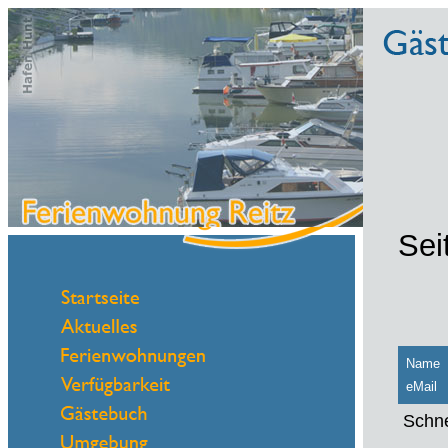
Sei
Name
eMail
Schne