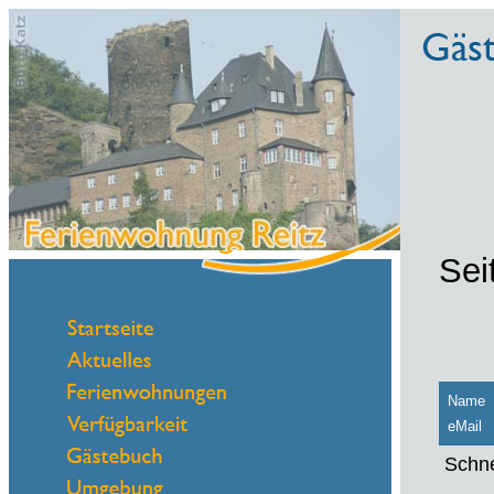
Sei
Name
eMail
Schne