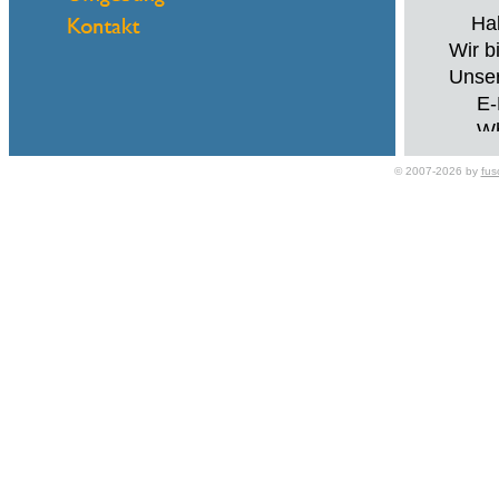
Hallo
Wir b
Unser
E-Ma
What
© 2007-2026 by
fus
Schne
Hallo
Wir b
Unser
E-Ma
What