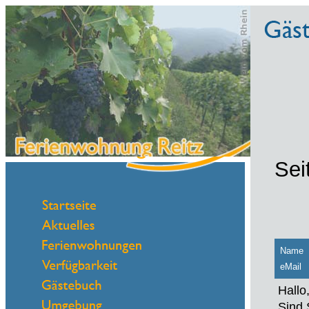
Sei
Name
eMail
Hallo,
Sind 