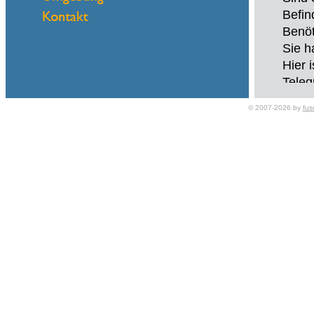
Befin
Benöt
Sie h
Hier 
Teleg
© 2007-2026 by
fus
Name
eMail
Mit d
- Aut
- Ein
- Sch
- Inve
Wenn 