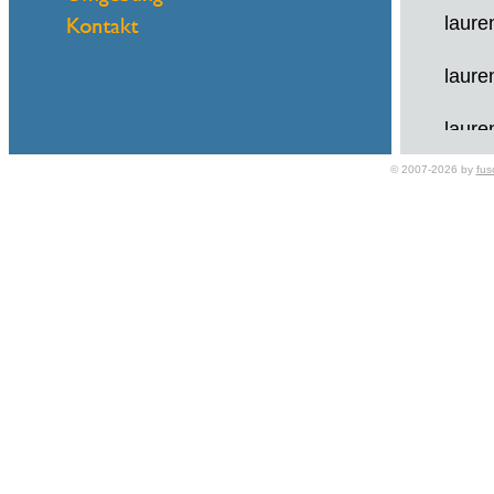
laure
laure
laure
© 2007-2026 by
fus
laure
laure
Darle
Darle
Darle