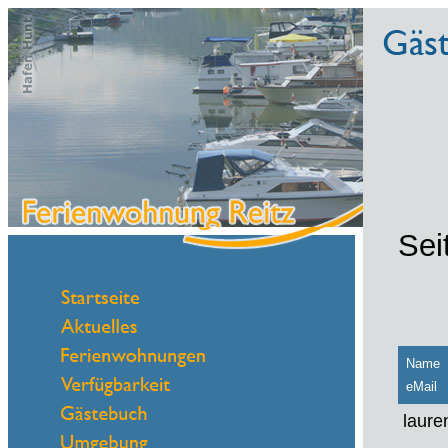
Sei
Name
eMail
laure