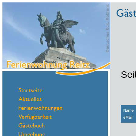
Sei
Name
eMail