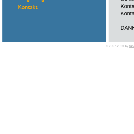
Konta
Konta
DAN
© 2007-2026 by
fus
Name
eMail
Schne
Derze
Konta
Konta
DAN