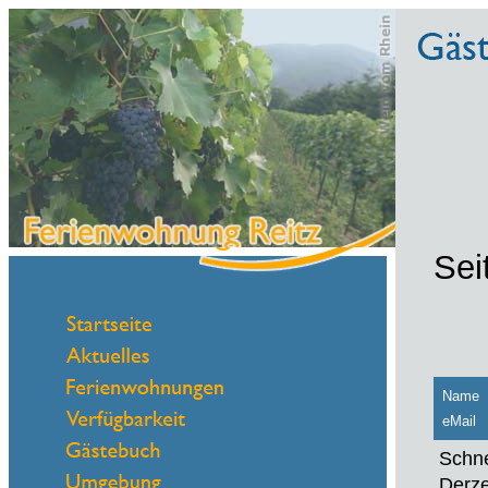
Sei
Name
eMail
Schne
Derze