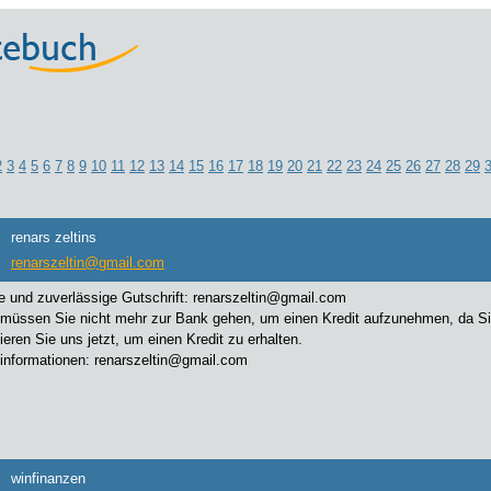
2
3
4
5
6
7
8
9
10
11
12
13
14
15
16
17
18
19
20
21
22
23
24
25
26
27
28
29
renars zeltins
renarszeltin@gmail.com
e und zuverlässige Gutschrift: renarszeltin@gmail.com
 müssen Sie nicht mehr zur Bank gehen, um einen Kredit aufzunehmen, da Sie b
ieren Sie uns jetzt, um einen Kredit zu erhalten.
informationen: renarszeltin@gmail.com
winfinanzen