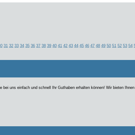
30
31
32
33
34
35
36
37
38
39
40
41
42
43
44
45
46
47
48
49
50
51
52
53
54
ei uns einfach und schnell Ihr Guthaben erhalten können! Wir bieten Ihnen di