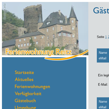
Seite
1
Name
eMail
Ein leg
E-Mail:
Name
eMail