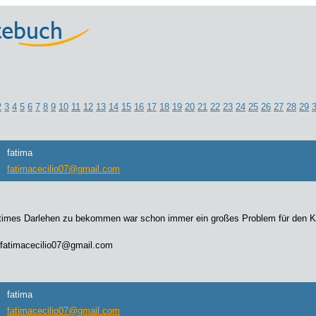
2
3
4
5
6
7
8
9
10
11
12
13
14
15
16
17
18
19
20
21
22
23
24
25
26
27
28
29
fatima
fatimacecilio07@gmail.com
itimes Darlehen zu bekommen war schon immer ein großes Problem für den Kund
 fatimacecilio07@gmail.com
fatima
fatimacecilio07@gmail.com