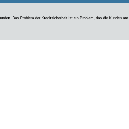
en. Das Problem der Kreditsicherheit ist ein Problem, das die Kunden am meis
s Autos, für den Kauf eines Motorrads, für die Gründung Ihres eigenen Gesch
gt. Wir sind bereit, diese Überweisung so schnell wie möglich auf Ihr Bankko