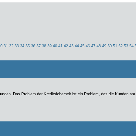
30
31
32
33
34
35
36
37
38
39
40
41
42
43
44
45
46
47
48
49
50
51
52
53
54
en. Das Problem der Kreditsicherheit ist ein Problem, das die Kunden am meis