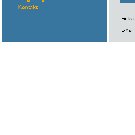
Ein leg
E-Mail:
Name
eMail
Sie bra
Kontakt
- E-Ma
Name
eMail
Darlehe
Ich ver