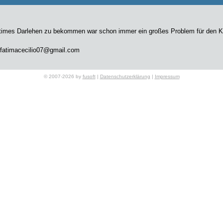
itimes Darlehen zu bekommen war schon immer ein großes Problem für den Kund
 fatimacecilio07@gmail.com
© 2007-2026 by
fusoft
|
Datenschutzerklärung
|
Impressum
schnelles Darlehen (RINOFINANCY@GMAIL.COM)
RINOFINANCY@GMAIL.COM
uchen eine Finanzierung für Ihr Zuhause, für Ihr Geschäft, für den Kauf eine
 für Ihre Kreditanfragen:
il-Adresse: RINOFINANCY@GMAIL.COM
DOMINGO
credito.agencia.rapido@gmail.com
nsangebot zwischen Einzelpersonen in Österreich
spreche, diese Kredite auf jeden anzuwenden, der schnell einen Kredit benöti