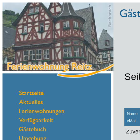
Sei
Name
eMail
Zuver