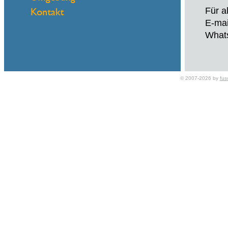
Für a
E-mai
What
© 2007-2026 by
fus
Name
eMail
Zuver
Für a
E-mai
What