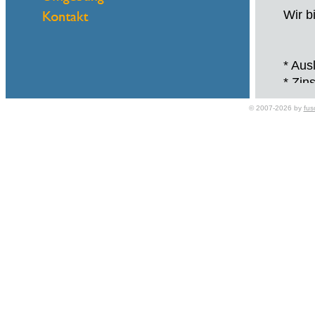
Wir b
* Aus
* Zin
© 2007-2026 by
fus
Antwo
Name
Benöt
Leihd
Zwec
Ort:
Freun
Frau 
FRAN