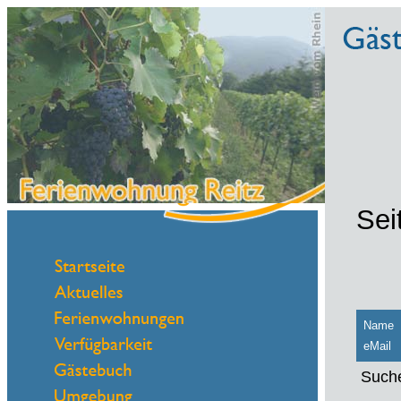
Sei
Name
eMail
Suche