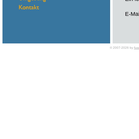
E-Mai
© 2007-2026 by
fus
Name
eMail
Ein l
E-Mai
Name
eMail