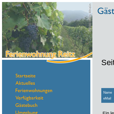
Sei
Name
eMail
Ein l