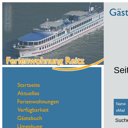
Sei
Name
eMail
Suche