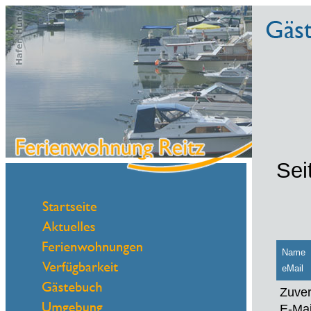
Sei
Name
eMail
Zuver
E-Mai