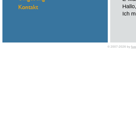
Hallo
Ich m
© 2007-2026 by
fus
Name
eMail
Mein 
Onlin
Hallo
Haben
Möcht
Möcht
Möcht
Sie m