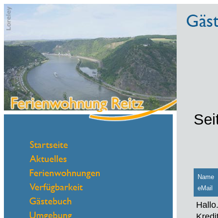
Sei
Name
eMail
Hallo
Kredi