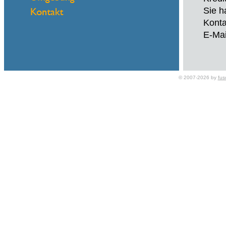
Sie h
Konta
E-Mai
© 2007-2026 by
fus
Name
eMail
Hallo
Kredi
Sie h
Konta
E-Mai