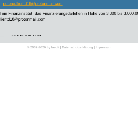
petergullierltd18@protonmail.com
d ein Finanzinstitut, das Finanzierungsdarlehen in Höhe von 3.000 bis 3.000.0
llierltd18@protonmail.com
p :- +90-543-242-1487
© 2007-2026 by
fusoft
|
Datenschutzerklärung
|
Impressum
Peter Gullier
petergullierltd18@protonmail.com
d ein Finanzinstitut, das Finanzierungsdarlehen in Höhe von 3.000 bis 3.000.0
llierltd18@protonmail.com
p :- +90-543-242-1487
Peter Gullier