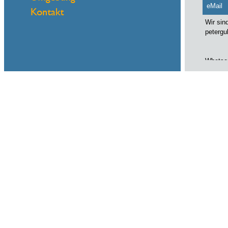
eMail
Wir sin
petergu
Whatsap
Name
eMail
Wir sin
petergu
Whatsap
Name