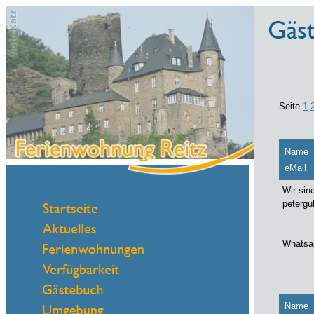
Seite
1
Name
eMail
Wir sin
petergu
Whatsap
Name