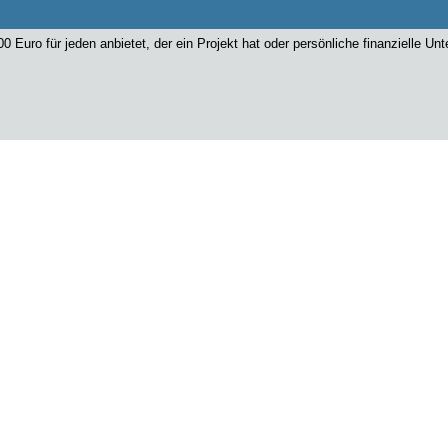
00 Euro für jeden anbietet, der ein Projekt hat oder persönliche finanzielle U
00 Euro für jeden anbietet, der ein Projekt hat oder persönliche finanzielle U