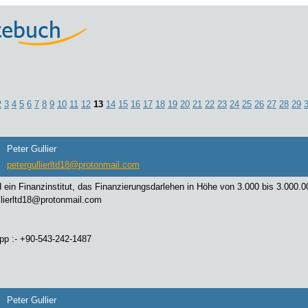
2
3
4
5
6
7
8
9
10
11
12
13
14
15
16
17
18
19
20
21
22
23
24
25
26
27
28
29
Peter Gullier
petergullierltd18@protonmail.com
d ein Finanzinstitut, das Finanzierungsdarlehen in Höhe von 3.000 bis 3.000.0
llierltd18@protonmail.com
p :- +90-543-242-1487
Peter Gullier