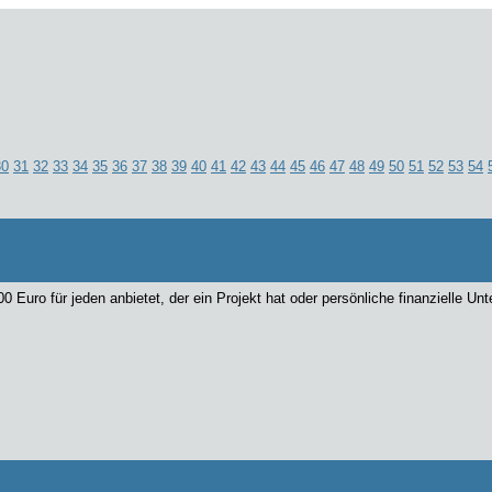
30
31
32
33
34
35
36
37
38
39
40
41
42
43
44
45
46
47
48
49
50
51
52
53
54
00 Euro für jeden anbietet, der ein Projekt hat oder persönliche finanzielle U