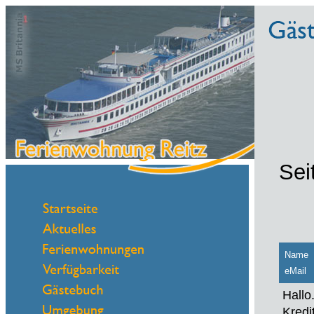
Sei
Name
eMail
Hallo
Kredi