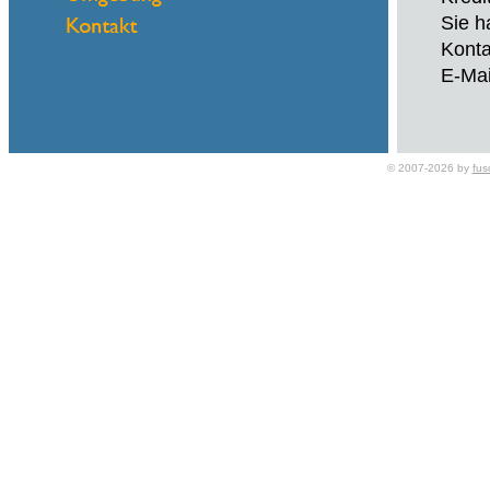
Sie h
Konta
E-Mai
© 2007-2026 by
fus
Name
eMail
Benöt
Unter
Darle
Benöt
Finan
Unges
Schne
Schn
Finan