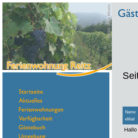
Sei
Name
eMail
Hallo