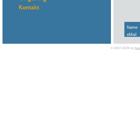
Name
eMail
© 2007-2026 by
fus
Darle
Ich b
E-Mai
Viele
Name
eMail
Hallo
Holen