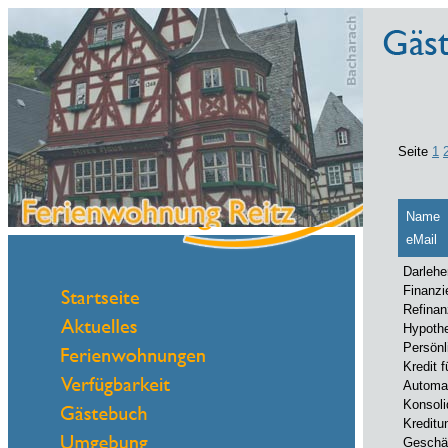
Seite
1
Name
eMail
Darlehe
Finanzi
Refinan
Hypoth
Persönl
Kredit f
Automat
Konsoli
Kreditu
Geschäf