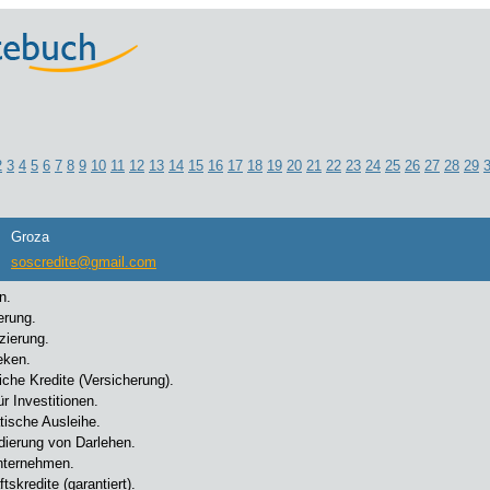
2
3
4
5
6
7
8
9
10
11
12
13
14
15
16
17
18
19
20
21
22
23
24
25
26
27
28
29
Groza
soscredite@gmail.com
n.
erung.
zierung.
eken.
iche Kredite (Versicherung).
ür Investitionen.
ische Ausleihe.
dierung von Darlehen.
nternehmen.
tskredite (garantiert).