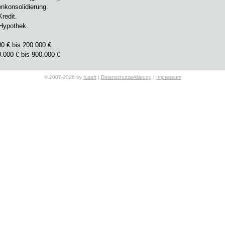
nkonsolidierung.
Kredit.
Hypothek.
0 € bis 200.000 €
.000 € bis 900.000 €
usage
© 2007-2026 by
fusoft
|
Datenschutzerklärung
|
Impressum
ibel
tz 3% p.A
t bis 380 Monate,
 soscredite@gmail.com
reditfinanzierung.wpweb.fr
gomesse
didiergomesse@gmail.com