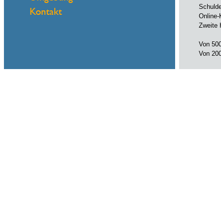
Schulde
Online-
Zweite 
Von 500
Von 200
Sofortz
100 flex
Zinssa
Laufzei
Email:
sofortk
Name
eMail