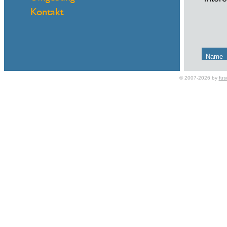
Name
eMail
© 2007-2026 by
fus
Mit d
Teile
Flexi
Sos K
Schon
Kredi