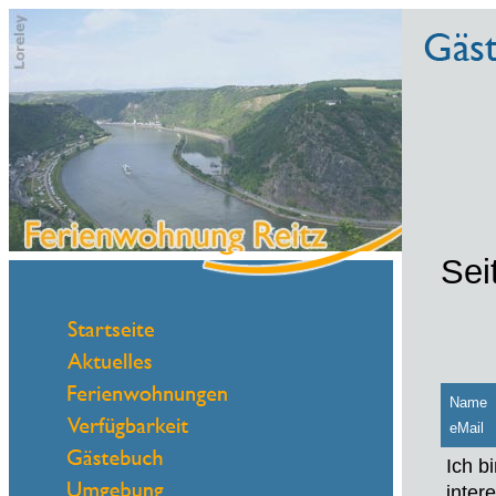
Sei
Name
eMail
Ich b
inter