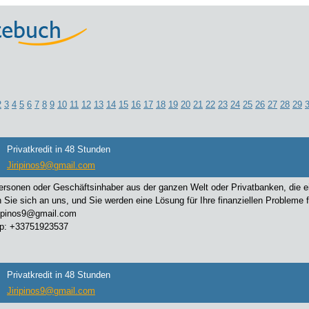
2
3
4
5
6
7
8
9
10
11
12
13
14
15
16
17
18
19
20
21
22
23
24
25
26
27
28
29
Privatkredit in 48 Stunden
Jiripinos9@gmail.com
ersonen oder Geschäftsinhaber aus der ganzen Welt oder Privatbanken, die ei
Sie sich an uns, und Sie werden eine Lösung für Ihre finanziellen Probleme f
iripinos9@gmail.com
p: +33751923537
Privatkredit in 48 Stunden
Jiripinos9@gmail.com