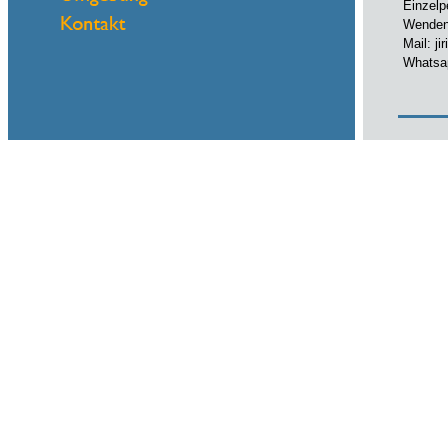
Einzelp
Wenden 
Mail: j
Whatsa
Name
eMail
Einzelp
Wenden 
Mail: j
Whatsa
Name
eMail
Einzelp
Wenden 
Mail: j
Whatsa