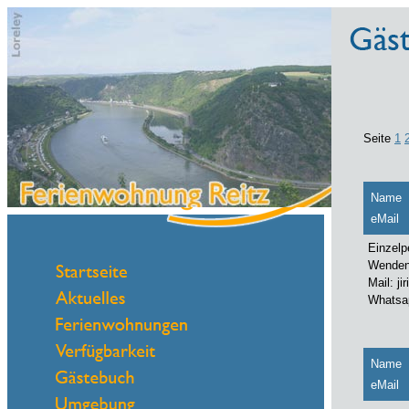
Seite
1
Name
eMail
Einzelp
Wenden 
Mail: j
Whatsa
Name
eMail