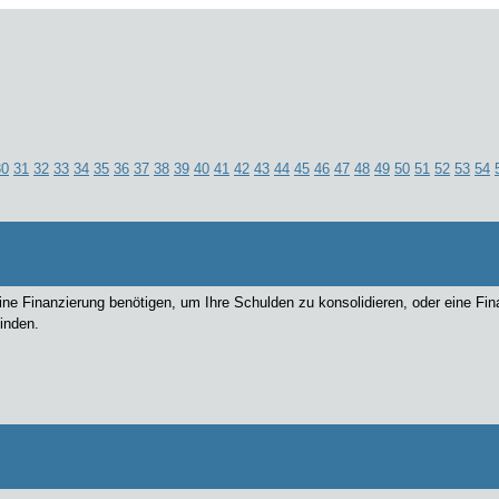
30
31
32
33
34
35
36
37
38
39
40
41
42
43
44
45
46
47
48
49
50
51
52
53
54
ne Finanzierung benötigen, um Ihre Schulden zu konsolidieren, oder eine Fin
inden.