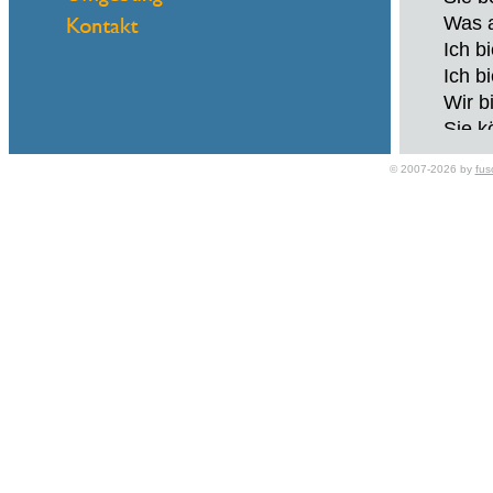
Was a
Ich b
Ich b
Wir b
Sie k
Konta
© 2007-2026 by
fus
Name
eMail
Finan
Sie b
Was a
Ich b
Ich b
Wir b