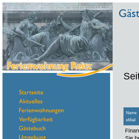
Sei
Name
eMail
Finan
Sie b