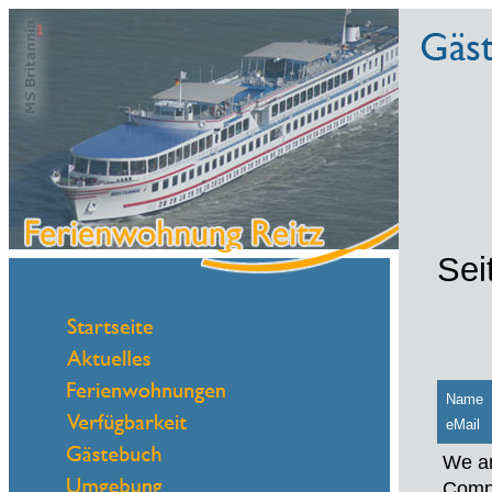
Sei
Name
eMail
We ar
Compa